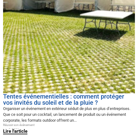
Tentes événementielles : comment protéger
vos invités du soleil et de la pluie ?
Organiser un événement en extérieur séduit de plus en plus d’entreprises.
Que ce soit pour un cocktail, un lancement de produit ou un événement
corporate, les formats outdoor offrent un...
Réussir son événement
juin 5, 2026
Lire l'article