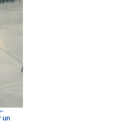
-
r un