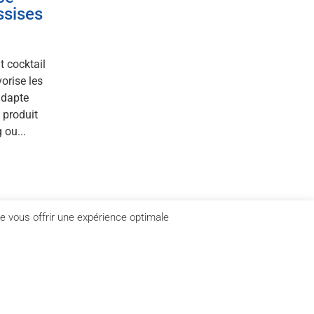
ssises
?
t cocktail
vorise les
adapte
 produit
 ou...
de vous offrir une expérience optimale