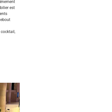
événement
ilier est
ments
debout
cocktail,