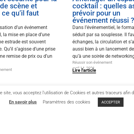
 de scène et
cocktail : quelles a
 ce qu’il faut
prévoir pour un
événement réussi 
isation d’un événement
Dans l’événementiel, le forma
, la mise en place d’une
séduit par sa souplesse. Il fa
ne estrade est souvent
échanges, la circulation et s’
. Qu’il s’agisse d’une prise
aussi bien à un lancement de
une remise de prix ou d’un
qu’à une soirée de networking
Réussir son événement
avril 14, 2026
énement
Lire l'article
e site, vous acceptez l'utilisation de Cookies et autres traceurs afin 
En savoir plus
Paramètres des cookies
ACCEPTER