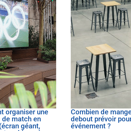
 organiser une
Combien de mange
n de match en
debout prévoir pou
 (écran géant,
événement ?