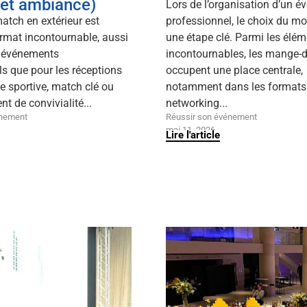
 et ambiance)
Lors de l’organisation d’un 
atch en extérieur est
professionnel, le choix du mob
rmat incontournable, aussi
une étape clé. Parmi les élé
s événements
incontournables, les mange-
s que pour les réceptions
occupent une place centrale,
le sportive, match clé ou
notamment dans les formats 
 de convivialité...
networking...
énement
Réussir son événement
mai 11, 2026
Lire l'article