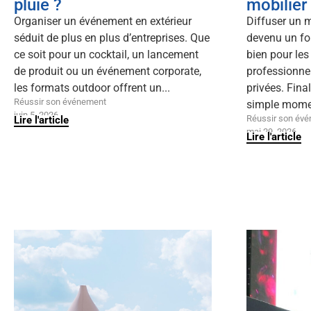
pluie ?
mobilier
Organiser un événement en extérieur
Diffuser un m
séduit de plus en plus d’entreprises. Que
devenu un fo
ce soit pour un cocktail, un lancement
bien pour le
de produit ou un événement corporate,
professionnel
les formats outdoor offrent un...
privées. Fina
Réussir son événement
simple moment
juin 5, 2026
Réussir son év
Lire l'article
mai 29, 2026
Lire l'article