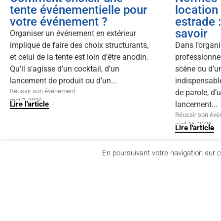
tente événementielle pour
location
votre événement ?
estrade :
savoir
Organiser un événement en extérieur
implique de faire des choix structurants,
Dans l’organ
et celui de la tente est loin d’être anodin.
professionnel
Qu’il s’agisse d’un cocktail, d’un
scène ou d’u
lancement de produit ou d’un...
indispensable
Réussir son événement
de parole, d’
mai 7, 2026
Lire l'article
lancement...
Réussir son év
avril 16, 2026
Lire l'article
En poursuivant votre navigation sur c