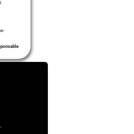
i
co-
sponsable