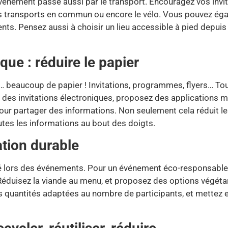
vénement passe aussi par le transport. Encouragez vos invit
s transports en commun ou encore le vélo. Vous pouvez éga
ents. Pensez aussi à choisir un lieu accessible à pied depui
e : réduire le papier
nt… beaucoup de papier ! Invitations, programmes, flyers… To
 des invitations électroniques, proposez des applications 
our partager des informations. Non seulement cela réduit le
outes les informations au bout des doigts.
ation durable
é lors des événements. Pour un événement éco-responsable, pr
 Réduisez la viande au menu, et proposez des options végéta
s quantités adaptées au nombre de participants, et mettez e