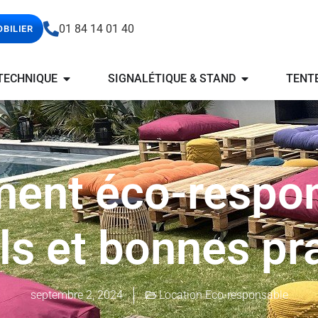
01 84 14 01 40
OBILIER
TECHNIQUE
SIGNALÉTIQUE & STAND
TENT
ent éco-respon
ls et bonnes pr
septembre 2, 2024
Location Eco-responsable