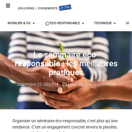
MOBILIER & CO
ECO-RESPONSABLE
TECHNIQUE
SIG
Le séminaire éco-
responsable : les meilleures
pratiques
septembre 25, 2024
Location Eco-responsable
Organiser un séminaire éco-responsable, c’est plus qu’une
tendance. C’est un engagement concret envers la planète,