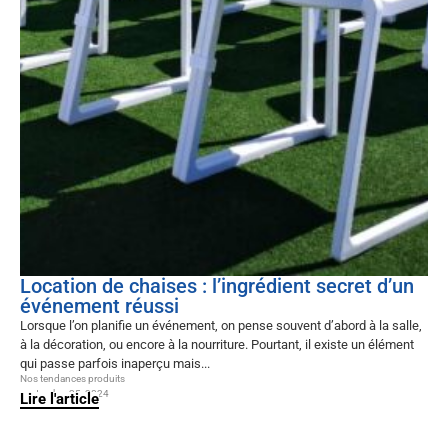
Location de chaises : l’ingrédient secret d’un
événement réussi
Lorsque l’on planifie un événement, on pense souvent d’abord à la salle,
à la décoration, ou encore à la nourriture. Pourtant, il existe un élément
qui passe parfois inaperçu mais...
Nos tendances produits
septembre 25, 2024
Lire l'article