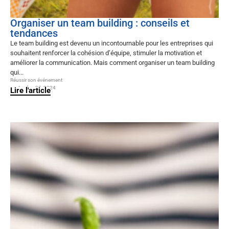
Organiser un team building : conseils et
tendances
Le team building est devenu un incontournable pour les entreprises qui
souhaitent renforcer la cohésion d’équipe, stimuler la motivation et
améliorer la communication. Mais comment organiser un team building
qui...
Réussir son événement
septembre 25, 2024
Lire l'article